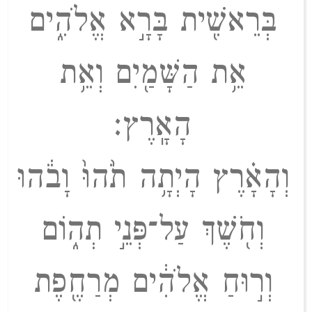
בְּ
רֵ
א
שִׁ֖
י
ת
בָּ
רָ֣
א
אֱ
לֹ
הִ֑
י
ם
אֵ֥
ת
הַ
שָּׁ
מַ֖
יִ
ם
וְ
אֵ֥
ת
הָ
אָֽ
רֶ
ץ
׃
וְ
הָ
אָ֗
רֶ
ץ
הָ
יְ
תָ֥
ה
תֹ֙
ה
וּ֙
וָ
בֹ֔
ה
וּ
וְ
חֹ֖
שֶׁ
ךְ
עַ
ל־
פְּ
נֵ֣
י
תְ
ה֑
וֹ
ם
וְ
ר֣
וּ
חַ
אֱ
לֹ
הִ֔
י
ם
מְ
רַ
חֶ֖
פֶ
ת