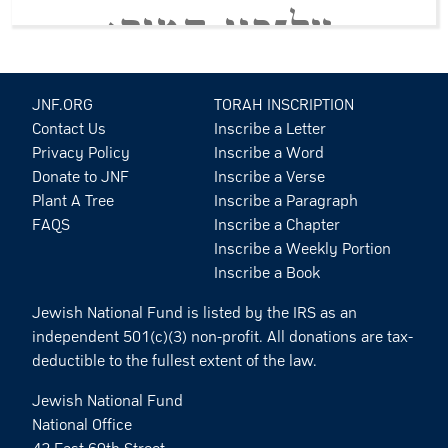
עַ
ל־
פְּ
נֵ֥
י
הַ
מָּֽ
יִ
ם
׃
וַ
יֹּ֥
א
מֶ
ר
אֱ
לֹ
הִ֖
י
ם
יְ
הִ֣
י
א֑
וֹ
ר
JNF.ORG
TORAH INSCRIPTION
Contact Us
Inscribe a Letter
Privacy Policy
Inscribe a Word
וַֽ
יְ
הִ
י־
אֽ
וֹ
ר
׃
Donate to JNF
Inscribe a Verse
Plant A Tree
Inscribe a Paragraph
FAQS
Inscribe a Chapter
וַ
יַּ֧
רְ
א
אֱ
לֹ
הִ֛
י
ם
אֶ
ת־
הָ
א֖
וֹ
ר
Inscribe a Weekly Portion
Inscribe a Book
Jewish National Fund is listed by the IRS as an
כִּ
י־
ט֑
וֹ
ב
וַ
יַּ
בְ
דֵּ֣
ל
אֱ
לֹ
הִ֔
י
ם
independent 501(c)(3) non-profit. All donations are tax-
deductible to the fullest extent of the law.
בֵּ֥
י
ן
הָ
א֖
וֹ
ר
וּ
בֵ֥
י
ן
הַ
חֹֽ
שֶׁ
ךְ
׃
Jewish National Fund
National Office